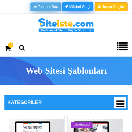
Tasarım Seç
Müşteri Girişi
Hesap Oluştur
0
Web Sitesi Şablonları
KATEGORILER
5 DIL ÖZELLIKLI