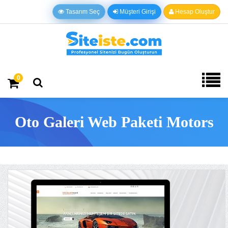
Tasarım Seç
Müşteri Girişi
Hesap Oluştur
0
Oto Galeri Web Paketi Motors