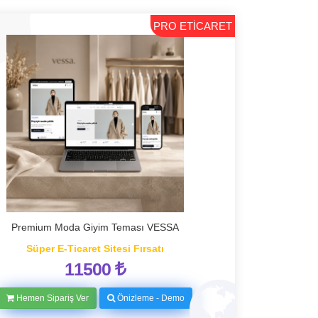
PRO ETİCARET
Premium Moda Giyim Teması VESSA
Süper E-Ticaret Sitesi Fırsatı
11500
Hemen Sipariş Ver
Önizleme - Demo