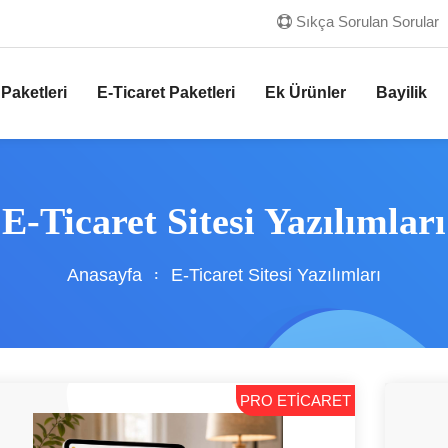
Sıkça Sorulan Sorular
Paketleri
E-Ticaret Paketleri
Ek Ürünler
Bayilik
E-Ticaret Sitesi Yazılımları
Anasayfa
E-Ticaret Sitesi Yazılımları
PRO ETİCARET