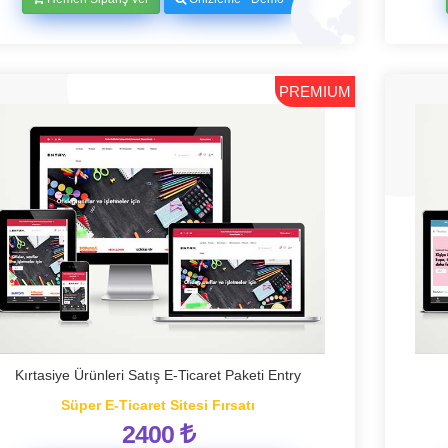
PREMIUM
Kırtasiye Ürünleri Satış E-Ticaret Paketi Entry
Süper E-Ticaret Sitesi Fırsatı
2400