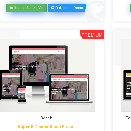
Hemen Sipariş Ver
Önizleme - Demo
PREMIUM
Bebek
Ta
Süper E-Ticaret Sitesi Fırsatı