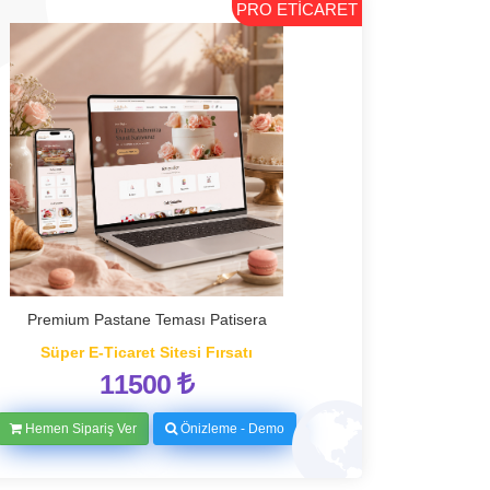
PRO ETİCARET
Premium Pastane Teması Patisera
Süper E-Ticaret Sitesi Fırsatı
11500
Hemen Sipariş Ver
Önizleme - Demo