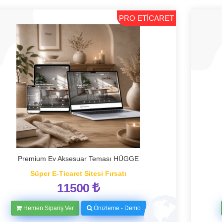
PRO ETİCARET
Premium Ev Aksesuar Teması HÜGGE
Süper E-Ticaret Sitesi Fırsatı
11500
Hemen Sipariş Ver
Önizleme - Demo