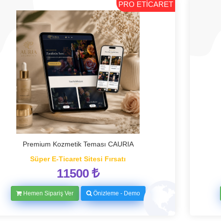
PRO ETİCARET
Premium Kozmetik Teması CAURIA
Süper E-Ticaret Sitesi Fırsatı
11500
Hemen Sipariş Ver
Önizleme - Demo