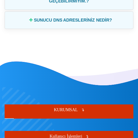
GEÇEBİLİRMİYİM.?
SUNUCU DNS ADRESLERİNİZ NEDİR?
KURUMSAL
Kullanıcı İşlemleri