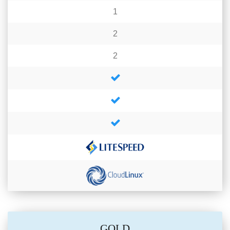
1
2
2
GOLD