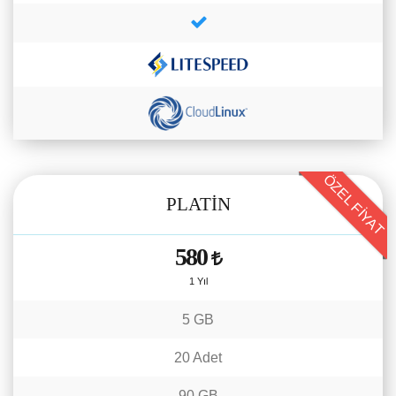
ÖZEL FİYAT
PLATİN
580
1 Yıl
5 GB
20 Adet
90 GB