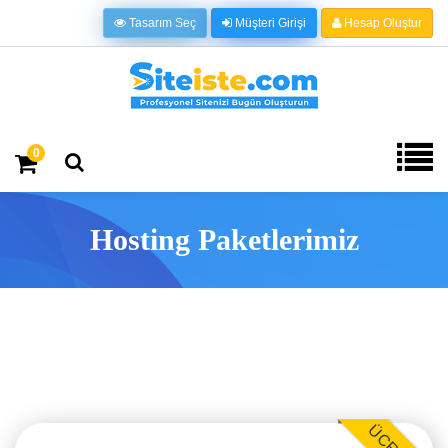
Tasarım Seç
Müşteri Girişi
Hesap Oluştur
0
Hosting Paketlerimiz