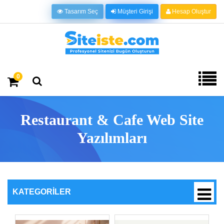
Tasarım Seç
Müşteri Girişi
Hesap Oluştur
0
Restaurant & Cafe Web Site
Yazılımları
KATEGORILER