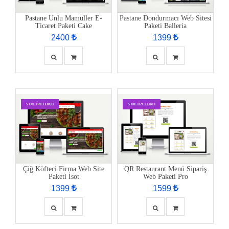
Pastane Unlu Mamüller E-
Pastane Dondurmacı Web Sitesi
Ticaret Paketi Cake
Paketi Balleria
2400
1399
5 DIL ÖZELLIKLI
5 DIL ÖZELLIKLI
Çiğ Köfteci Firma Web Site
QR Restaurant Menü Sipariş
Paketi İsot
Web Paketi Pro
1399
1599