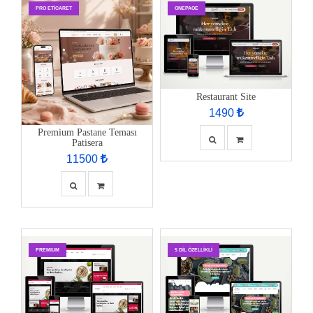
PRO ETİCARET
ONEPAGE
Restaurant Site
1490
Premium Pastane Teması
Patisera
11500
PREMIUM
5 DIL ÖZELLIKLI