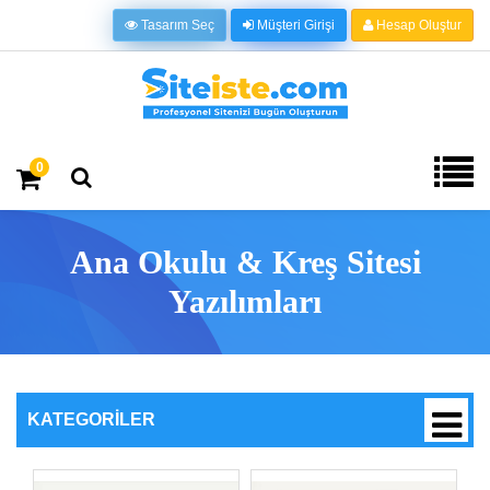
Tasarım Seç
Müşteri Girişi
Hesap Oluştur
0
Ana Okulu & Kreş Sitesi
Yazılımları
KATEGORILER