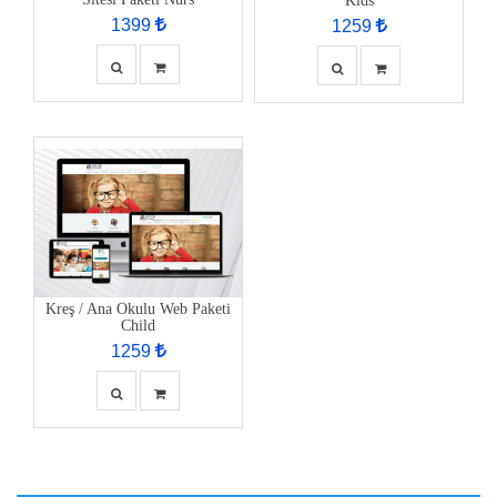
Kids
1399
1259
Kreş / Ana Okulu Web Paketi
Child
1259