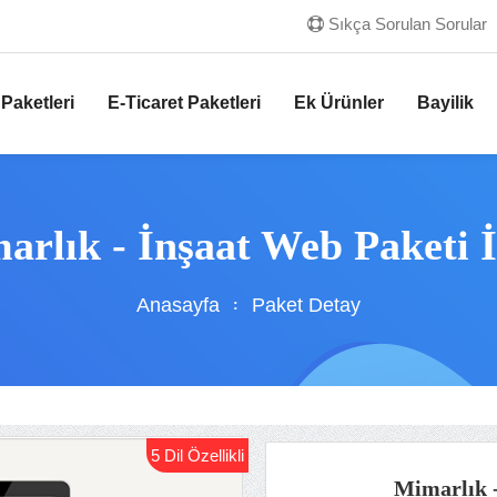
Sıkça Sorulan Sorular
Paketleri
E-Ticaret Paketleri
Ek Ürünler
Bayilik
arlık - İnşaat Web Paketi İ
Anasayfa
Paket Detay
5 Dil Özellikli
Mimarlık -