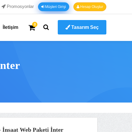
Promosyonlar
Müşteri Girişi
Hesap Oluştur
0
İletişim
Tasarım Seç
nter
 İnşaat Web Paketi İnter