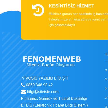
KESİNTİSİZ HİZMET
Ekibimiz günün her saatinde iş başında
Taleplerinize en kısa sürede yanıt ver
için çalışmaktayız.
VİVOSİS YAZILIM LTD.ŞTİ
0850 346 98 42
bilgi@siteiste.com
Firmamız, Gümrük ve Ticaret Bakanlığı
ETBİS (Elektronik Ticaret Bilgi Sistemi)