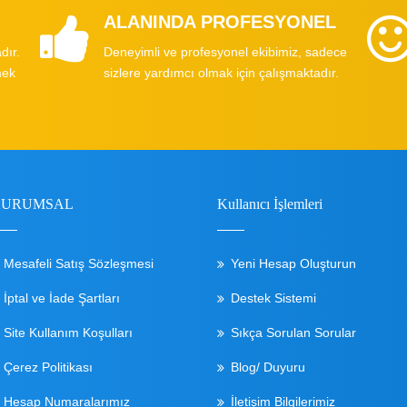
ALANINDA PROFESYONEL
dır.
Deneyimli ve profesyonel ekibimiz, sadece
mek
sizlere yardımcı olmak için çalışmaktadır.
KURUMSAL
Kullanıcı İşlemleri
Mesafeli Satış Sözleşmesi
Yeni Hesap Oluşturun
İptal ve İade Şartları
Destek Sistemi
Site Kullanım Koşulları
Sıkça Sorulan Sorular
Çerez Politikası
Blog/ Duyuru
Hesap Numaralarımız
İletişim Bilgilerimiz