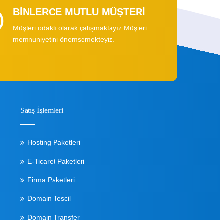
BİNLERCE MUTLU MÜŞTERİ
Müşteri odaklı olarak çalışmaktayız.Müşteri
memnuniyetini önemsemekteyiz.
Satış İşlemleri
Hosting Paketleri
E-Ticaret Paketleri
Firma Paketleri
Domain Tescil
Domain Transfer