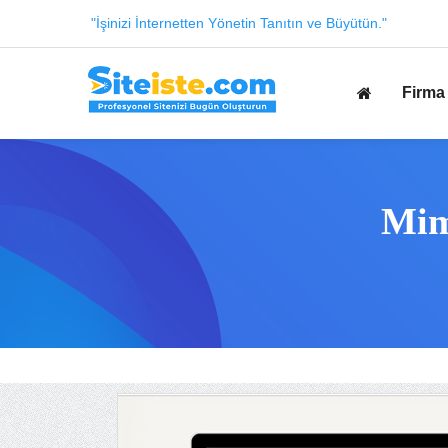
"İşinizi İnternetten Yönetin Tanıtın ve Büyütün."
Firma 
Mim