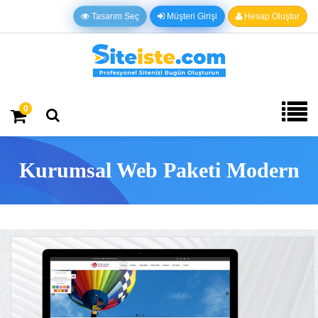
Tasarım Seç
Müşteri Girişi
Hesap Oluştur
0
Kurumsal Web Paketi Modern