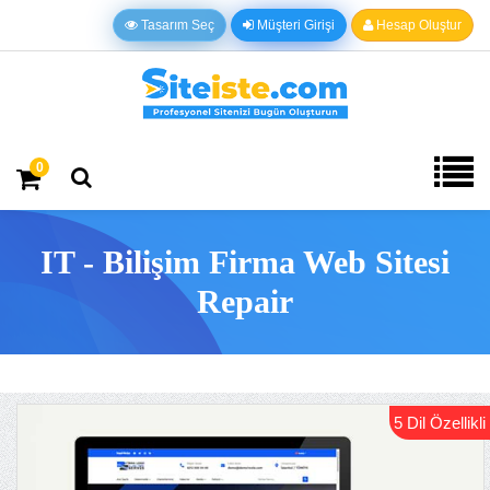
Tasarım Seç
Müşteri Girişi
Hesap Oluştur
0
IT - Bilişim Firma Web Sitesi
Repair
5 Dil Özellikli