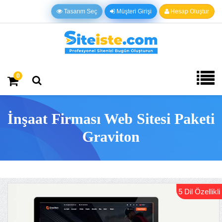
Tasarım Seç
Müşteri Girişi
Hesap Oluştur
0
İnşaat Firması Web Sitesi Paketi
Graviton
5 Dil Özellikli