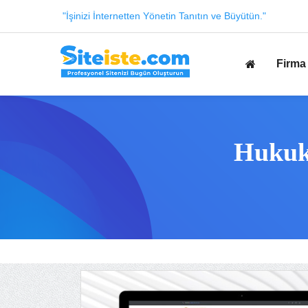
"İşinizi İnternetten Yönetin Tanıtın ve Büyütün."
Firma 
Hukuk