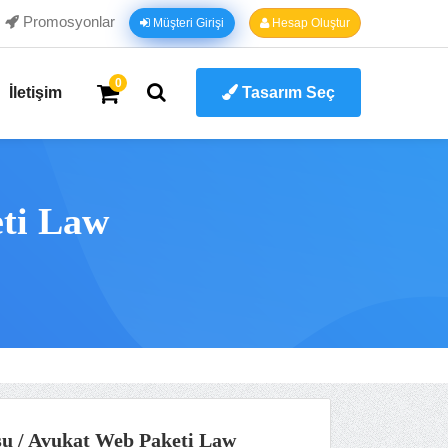
Promosyonlar
Müşteri Girişi
Hesap Oluştur
0
İletişim
Tasarım Seç
ti Law
u / Avukat Web Paketi Law