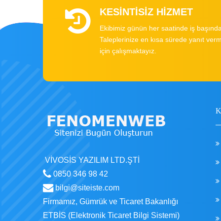
KESİNTİSİZ HİZMET
Ekibimiz günün her saatinde iş başında
Taleplerinize en kısa sürede yanıt ver
için çalışmaktayız.
VİVOSİS YAZILIM LTD.ŞTİ
0850 346 98 42
bilgi@siteiste.com
Firmamız, Gümrük ve Ticaret Bakanlığı
ETBİS (Elektronik Ticaret Bilgi Sistemi)