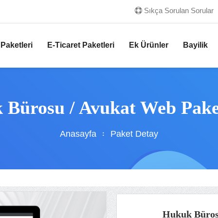
Sıkça Sorulan Sorular
Paketleri
E-Ticaret Paketleri
Ek Ürünler
Bayilik
 Bürosu / Avukat Web Pake
Anasayfa
Paket Detay
Hukuk Büros