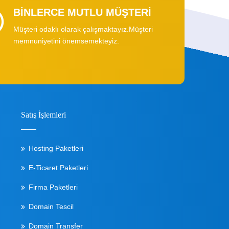
BİNLERCE MUTLU MÜŞTERİ
Müşteri odaklı olarak çalışmaktayız.Müşteri
memnuniyetini önemsemekteyiz.
Satış İşlemleri
Hosting Paketleri
E-Ticaret Paketleri
Firma Paketleri
Domain Tescil
Domain Transfer