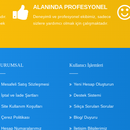
ALANINDA PROFESYONEL
dır.
Deneyimli ve profesyonel ekibimiz, sadece
mek
sizlere yardımcı olmak için çalışmaktadır.
KURUMSAL
Kullanıcı İşlemleri
Mesafeli Satış Sözleşmesi
Yeni Hesap Oluşturun
İptal ve İade Şartları
Destek Sistemi
Site Kullanım Koşulları
Sıkça Sorulan Sorular
Çerez Politikası
Blog/ Duyuru
Hesap Numaralarımız
İletişim Bilgilerimiz