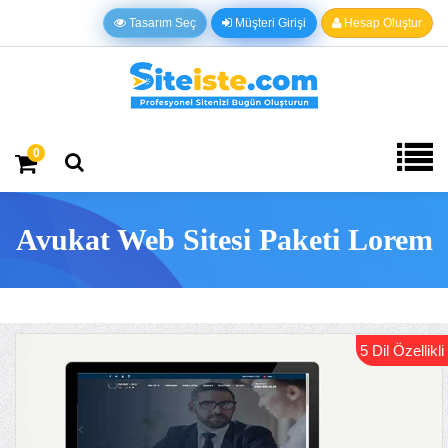
Tasarım Seç
Müşteri Girişi
Hesap Oluştur
0
Avukat Web Sitesi Paketi Lorem
5 Dil Özellikli