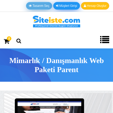
Tasarım Seç
Müşteri Girişi
Hesap Oluştur
0
Mimarlık / Danışmanlık Web
Paketi Parent