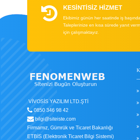
KESİNTİSİZ HİZMET
Ekibimiz günün her saatinde iş başında
Taleplerinize en kısa sürede yanıt ver
için çalışmaktayız.
VİVOSİS YAZILIM LTD.ŞTİ
0850 346 98 42
bilgi@siteiste.com
Firmamız, Gümrük ve Ticaret Bakanlığı
ETBİS (Elektronik Ticaret Bilgi Sistemi)