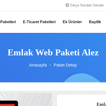
Sıkça Sorulan Sorular
Paketleri
E-Ticaret Paketleri
Ek Ürünler
Bayilik
Emlak Web Paketi Alez
Anasayfa
Paket Detay
Emla