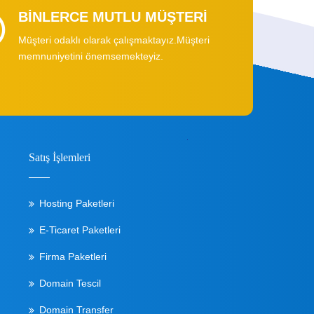
BİNLERCE MUTLU MÜŞTERİ
Müşteri odaklı olarak çalışmaktayız.Müşteri
memnuniyetini önemsemekteyiz.
Satış İşlemleri
Hosting Paketleri
E-Ticaret Paketleri
Firma Paketleri
Domain Tescil
Domain Transfer