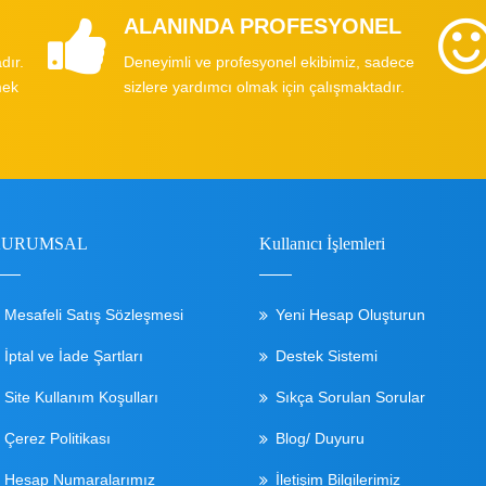
ALANINDA PROFESYONEL
dır.
Deneyimli ve profesyonel ekibimiz, sadece
mek
sizlere yardımcı olmak için çalışmaktadır.
KURUMSAL
Kullanıcı İşlemleri
Mesafeli Satış Sözleşmesi
Yeni Hesap Oluşturun
İptal ve İade Şartları
Destek Sistemi
Site Kullanım Koşulları
Sıkça Sorulan Sorular
Çerez Politikası
Blog/ Duyuru
Hesap Numaralarımız
İletişim Bilgilerimiz