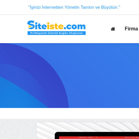
"İşinizi İnternetten Yönetin Tanıtın ve Büyütün."
Firma 