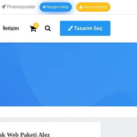
Promosyonlar
Müşteri Girişi
Hesap Oluştur
0
İletişim
Tasarım Seç
k Web Paketi Alez