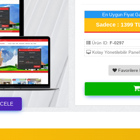
En Uygun Fiyat Ga
Sadece : 1399 T
Ürün ID:
F-0297
Kolay Yönetilebilir Panel
Favorilere 
NCELE