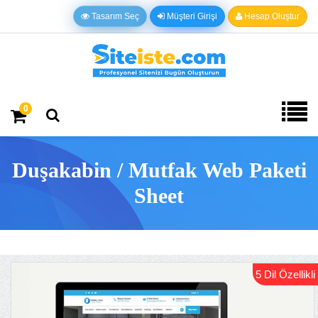
Tasarım Seç
Müşteri Girişi
Hesap Oluştur
0
Duşakabin / Mutfak Web Paketi
Sheet
5 Dil Özellikli