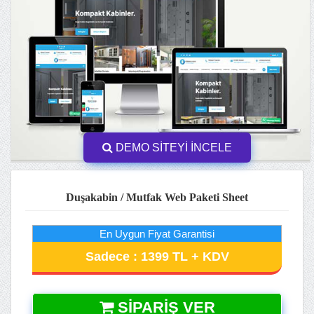
DEMO SİTEYİ İNCELE
Duşakabin / Mutfak Web Paketi Sheet
En Uygun Fiyat Garantisi
Sadece : 1399 TL + KDV
SIPARIŞ VER