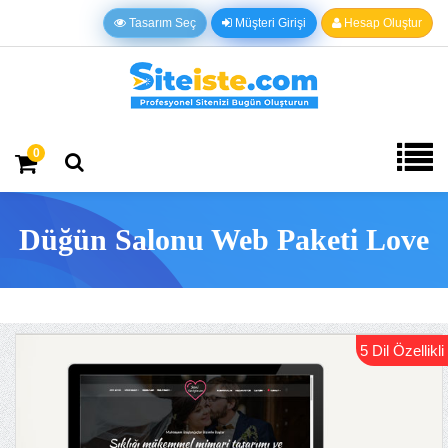
Tasarım Seç
Müşteri Girişi
Hesap Oluştur
0
Düğün Salonu Web Paketi Love
5 Dil Özellikli