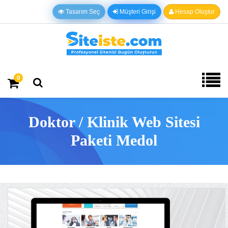
Tasarım Seç
Müşteri Girişi
Hesap Oluştur
0
Doktor / Klinik Web Sitesi
Paketi Medol