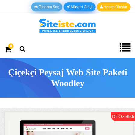
Tasarım Seç
Müşteri Girişi
Hesap Oluştur
0
Çiçekçi Peysaj Web Site Paketi
Woodley
Dil Özellikli