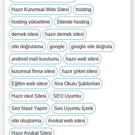
Hazır Kurumsal Web Sitesi
hosting
hosting yükseltme
Siteiste hosting
dernek sitesi
hazır dernek sitesi
site doğrulama
google
google site doğrula
android mail kurulumu
hazır web sitesi
kurumsal firma sitesi
hazır şirket sitesi
Eğitim web sitesi
Ana Okulu Şablonları
Hazır okul Sitesi
SEO Uyumlu
Seo Nasıl Yapılır
Seo Uyumlu İçerik
site oluşturma
Avukat web sitesi
Hazır Avukat Sitesi