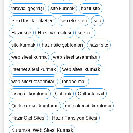
tarayıcı geçmişi
site kurmak
hazır site
Seo Başlık Etiketleri
seo etiketleri
seo
Hazır site
Hazır web sitesi
site kur
site kurmak
hazır site şablonları
hazır site
web sitesi kurma
web sitesi tasarımları
internet sitesi kurmak
web sitesi kurmak
web sitesi tasarımları
iphone mail
ios mail kurulumu
Qutlook
Qutlook mail
Qutlook mail kurulumu
qutlook mail kurulumu
Hazır Otel Sitesi
Hazır Pansiyon Sitesi
Kurumsal Web Sitesi Kurmak