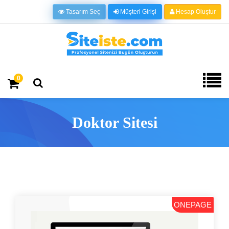
Tasarım Seç
Müşteri Girişi
Hesap Oluştur
0
Doktor Sitesi
ONEPAGE