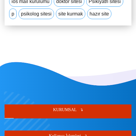
ios mail kurulumu
doktor sitesi
Psikiyatri sitesi
p
psikolog sitesi
site kurmak
hazır site
KURUMSAL
Kullanıcı İşlemleri