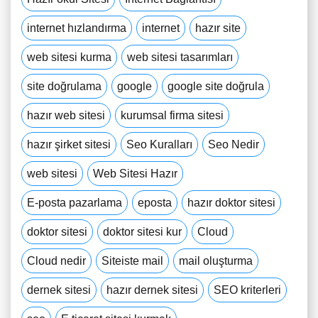
internet hızlandırma
internet
hazır site
web sitesi kurma
web sitesi tasarımları
site doğrulama
google
google site doğrula
hazır web sitesi
kurumsal firma sitesi
hazır şirket sitesi
Seo Kuralları
Seo Nedir
web sitesi
Web Sitesi Hazır
E-posta pazarlama
eposta
hazır doktor sitesi
doktor sitesi
doktor sitesi kur
Cloud
Cloud nedir
Siteiste mail
mail oluşturma
dernek sitesi
hazır dernek sitesi
SEO kriterleri