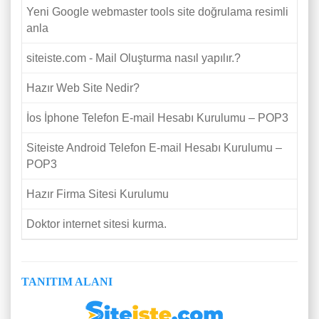
Yeni Google webmaster tools site doğrulama resimli
anla
siteiste.com - Mail Oluşturma nasıl yapılır.?
Hazır Web Site Nedir?
İos İphone Telefon E-mail Hesabı Kurulumu – POP3
Siteiste Android Telefon E-mail Hesabı Kurulumu –
POP3
Hazır Firma Sitesi Kurulumu
Doktor internet sitesi kurma.
TANITIM ALANI